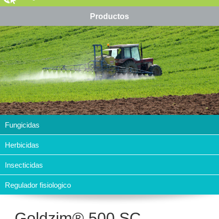
Productos
Fungicidas
Herbicidas
Insecticidas
Regulador fisiologico
Goldzim® 500 SC