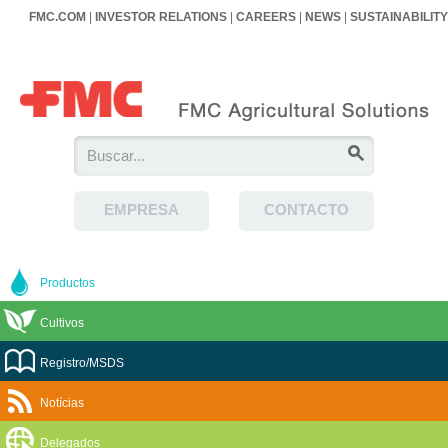
FMC.COM
|
INVESTOR RELATIONS
|
CAREERS
|
NEWS
|
SUSTAINABILITY
EMPRESA
CONTACTO
Productos
Cultivos
Registro/MSDS
Notícias
Delegados