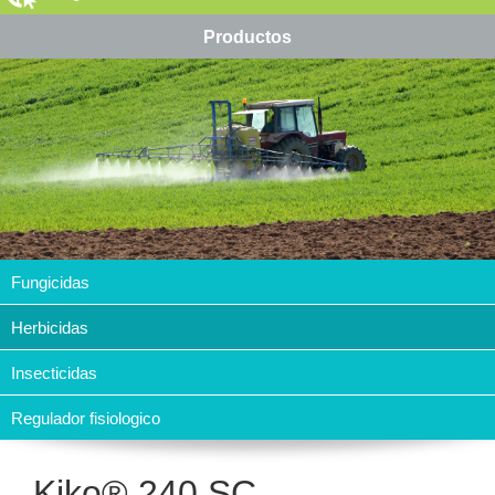
Productos
Fungicidas
Herbicidas
Insecticidas
Regulador fisiologico
Kiko® 240 SC