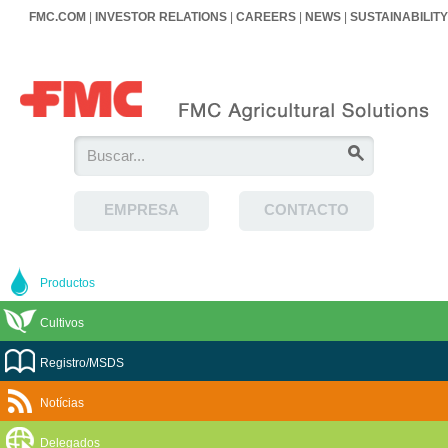
FMC.COM
|
INVESTOR RELATIONS
|
CAREERS
|
NEWS
|
SUSTAINABILITY
EMPRESA
CONTACTO
Productos
Cultivos
Registro/MSDS
Notícias
Delegados