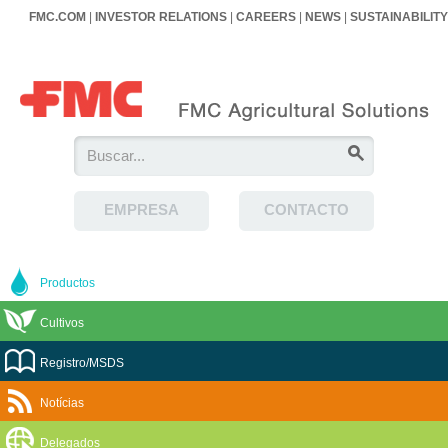
FMC.COM
|
INVESTOR RELATIONS
|
CAREERS
|
NEWS
|
SUSTAINABILITY
EMPRESA
CONTACTO
Productos
Cultivos
Registro/MSDS
Notícias
Delegados