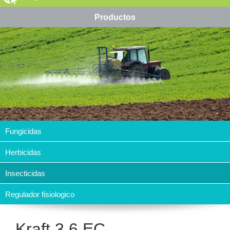
Productos
Fungicidas
Herbicidas
Insecticidas
Regulador fisiologico
Kraft 3.6 EC