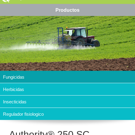
Productos
Fungicidas
Herbicidas
Insecticidas
Regulador fisiologico
Authority® 250 SC