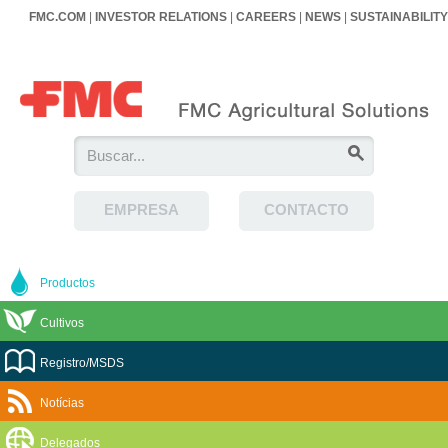
FMC.COM
|
INVESTOR RELATIONS
|
CAREERS
|
NEWS
|
SUSTAINABILITY
EMPRESA
CONTACTO
Productos
Cultivos
Registro/MSDS
Notícias
Delegados