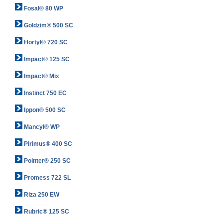
Fosal® 80 WP
Goldzim® 500 SC
Hortyl® 720 SC
Impact® 125 SC
Impact® Mix
Instinct 750 EC
Ippon® 500 SC
Mancyl® WP
Pirimus® 400 SC
Pointer® 250 SC
Promess 722 SL
Riza 250 EW
Rubric® 125 SC