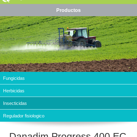
Productos
Fungicidas
Herbicidas
Insecticidas
Regulador fisiologico
Danadim Progress 400 EC