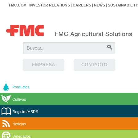
FMC.COM
|
INVESTOR RELATIONS
|
CAREERS
|
NEWS
|
SUSTAINABILITY
EMPRESA
CONTACTO
Productos
Cultivos
Registro/MSDS
Notícias
Delegados